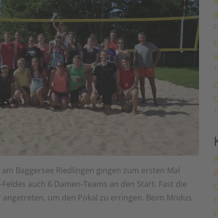
V
d
2
E
V
1
D
D
1
A
p am Baggersee Riedlingen gingen zum ersten Mal
-Feldes auch 6 Damen-Teams an den Start. Fast die
 angetreten, um den Pokal zu erringen. Beim Modus
H