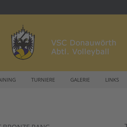
AINING
TURNIERE
GALERIE
LINKS
F BRONZE RANG