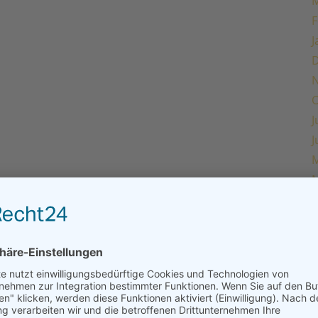
M
F
J
O
J
J
M
M
F
J
O
J
J