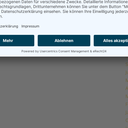
M
A
M
F
J
O
S
J
M
A
M
F
J
O