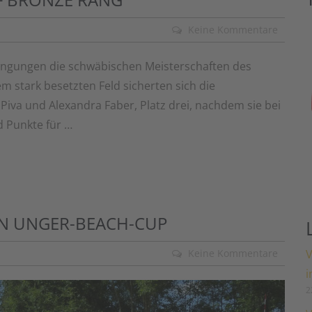
Keine Kommentare
ingungen die schwäbischen Meisterschaften des
em stark besetzten Feld sicherten sich die
iva und Alexandra Faber, Platz drei, nachdem sie bei
 Punkte für …
N UNGER-BEACH-CUP
V
Keine Kommentare
i
2