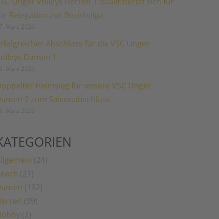
SC Unger Volleys Herren 1 qualifizieren sich für
ie Relegation zur Bezirksliga
7. März 2026
rfolgreicher Abschluss für die VSC Unger
olleys Damen 1
9. März 2026
oppelter Heimsieg für unsere VSC Unger
amen 2 zum Saisonabschluss
5. März 2026
KATEGORIEN
llgemein
(24)
Beach
(21)
Damen
(192)
erren
(99)
Hobby
(2)