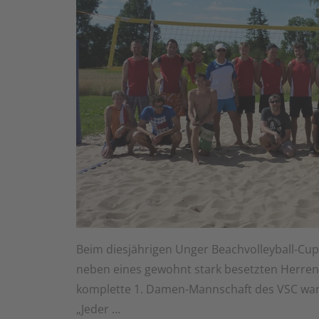
Beim diesjährigen Unger Beachvolleyball-Cu
neben eines gewohnt stark besetzten Herren
komplette 1. Damen-Mannschaft des VSC war
„Jeder …