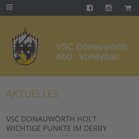
Menu
Startseite
Teams
Training
Turniere
Galerie
Links
AKTUELLES
Kontakt
Förderverein
VSC DONAUWÖRTH HOLT
Shop
WICHTIGE PUNKTE IM DERBY