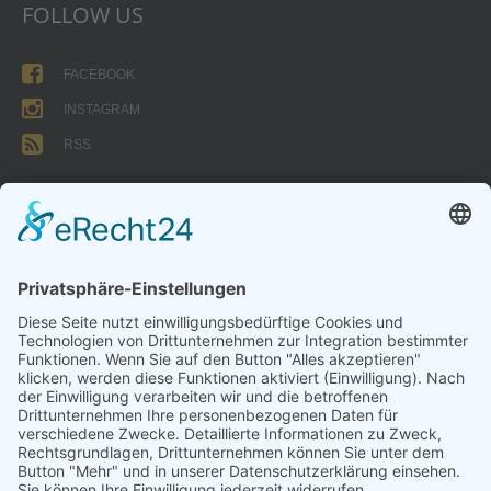
FOLLOW US
FACEBOOK
INSTAGRAM
RSS
FORMULARE
AUFNAHMEANTRAG
Abteilungsbeitrag aktive Spieler:
Jugendliche unter 18: 25 EUR
Erwachsene: 50 EUR
UMMELDEANTRAG
ÜBUNGSLEITERZUWENDUNGEN
INTERNE DOKUMENTE