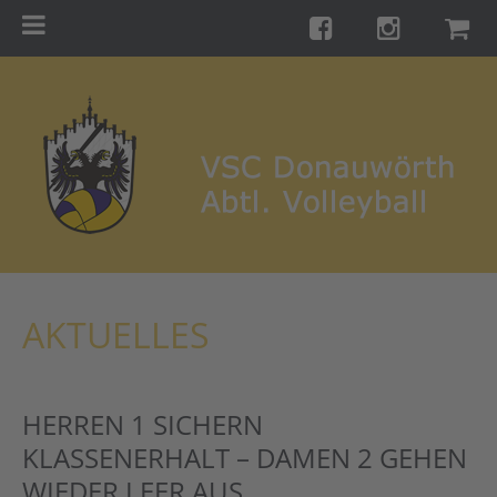
Menu
Startseite
Teams
Training
Turniere
Galerie
Links
AKTUELLES
Kontakt
Förderverein
HERREN 1 SICHERN
Shop
KLASSENERHALT – DAMEN 2 GEHEN
WIEDER LEER AUS