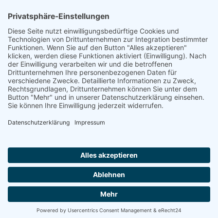
AUFNAHMEANTRAG
Abteilungsbeitrag aktive Spieler:
Jugendliche unter 18: 25 EUR
Erwachsene: 50 EUR
UMMELDEANTRAG
ÜBUNGSLEITERZUWENDUNGEN
INTERNE DOKUMENTE
VSC DONAUWÖRTH ABTL. VOLLEYBALL
© 2026
Impressum
Datenschutz
Cookies