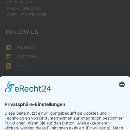
U15 MÄNNLICH
MIXED - JUMPERTOS
MIXED - HECHTBAGGER
FOLLOW US
FACEBOOK
INSTAGRAM
RSS
FORMULARE
AUFNAHMEANTRAG
Abteilungsbeitrag aktive Spieler:
Jugendliche unter 18: 25 EUR
Erwachsene: 50 EUR
UMMELDEANTRAG
ÜBUNGSLEITERZUWENDUNGEN