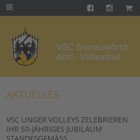
Menu
Startseite
Teams
Training
Turniere
Galerie
Links
AKTUELLES
Kontakt
Förderverein
VSC UNGER VOLLEYS ZELEBRIEREN
Shop
IHR 50-JÄHRIGES JUBILÄUM
STANDESGEMÄSS