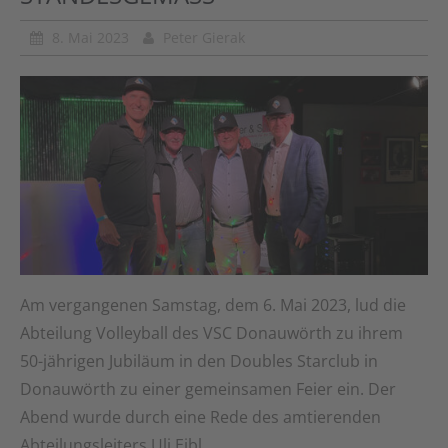
8. Mai 2023
Peter Gierak
Am vergangenen Samstag, dem 6. Mai 2023, lud die
Abteilung Volleyball des VSC Donauwörth zu ihrem
50-jährigen Jubiläum in den Doubles Starclub in
Donauwörth zu einer gemeinsamen Feier ein. Der
Abend wurde durch eine Rede des amtierenden
Abteilungsleiters Uli Eibl …