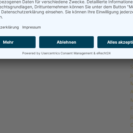
M
A
M
F
J
O
S
J
M
A
M
F
J
O