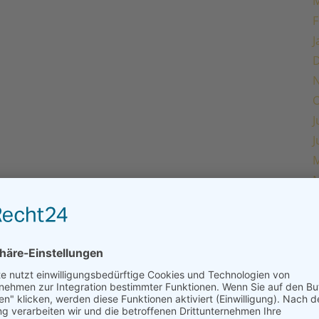
M
F
J
O
J
J
M
M
F
J
O
J
J