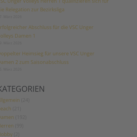
SC Unger Volleys Herren 1 qualifizieren sich für
ie Relegation zur Bezirksliga
7. März 2026
rfolgreicher Abschluss für die VSC Unger
olleys Damen 1
9. März 2026
oppelter Heimsieg für unsere VSC Unger
amen 2 zum Saisonabschluss
5. März 2026
KATEGORIEN
llgemein
(24)
Beach
(21)
Damen
(192)
erren
(99)
Hobby
(2)