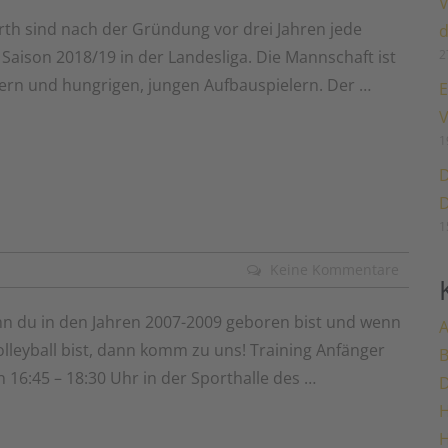
V
th sind nach der Gründung vor drei Jahren jede
d
2
 Saison 2018/19 in der Landesliga. Die Mannschaft ist
ern und hungrigen, jungen Aufbauspielern. Der …
E
V
1
D
D
1
Keine Kommentare
nn du in den Jahren 2007-2009 geboren bist und wenn
A
lleyball bist, dann komm zu uns! Training Anfänger
16:45 – 18:30 Uhr in der Sporthalle des …
H