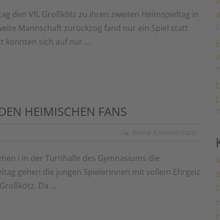
V
g den VfL Großkötz zu ihren zweiten Heimspieltag in
d
2
weite Mannschaft zurückzog fand nur ein Spiel statt
t konnten sich auf nur …
E
V
1
D
D
DEN HEIMISCHEN FANS
1
Keine Kommentare
men I in der Turnhalle des Gymnasiums die
A
ltag gehen die jungen Spielerinnen mit vollem Ehrgeiz
 Großkötz. Da …
H