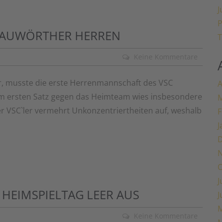
J
P
NAUWÖRTHER HERREN
T
Keine Kommentare
 musste die erste Herrenmannschaft des VSC
A
Im ersten Satz gegen das Heimteam wies insbesondere
M
r VSC`ler vermehrt Unkonzentriertheiten auf, weshalb
F
J
O
J
HEIMSPIELTAG LEER AUS
J
M
Keine Kommentare