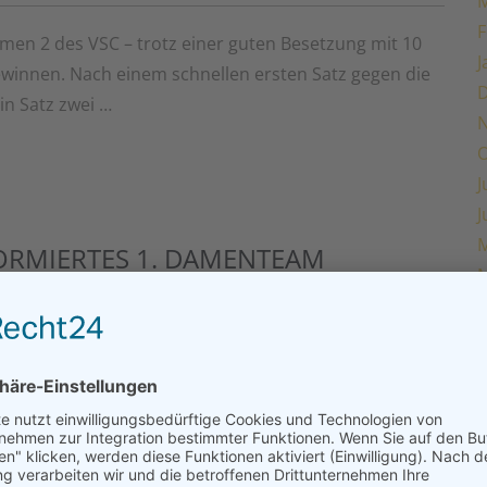
M
F
en 2 des VSC – trotz einer guten Besetzung mit 10
J
gewinnen. Nach einem schnellen ersten Satz gegen die
in Satz zwei …
O
J
J
M
FORMIERTES 1. DAMENTEAM
M
F
Keine Kommentare
J
rth hat am morgigen Samstag, den 12.11.2022, ihr
annung darf erwartet werden, wie sich die vielen
O
se behaupten. Die beiden neuen Jugendspielerinnen
J
J