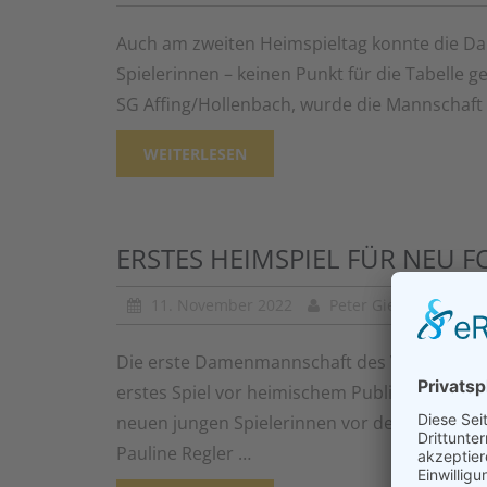
Auch am zweiten Heimspieltag konnte die Dam
Spielerinnen – keinen Punkt für die Tabelle 
SG Affing/Hollenbach, wurde die Mannschaft 
WEITERLESEN
ERSTES HEIMSPIEL FÜR NEU 
11. November 2022
Peter Gierak
Die erste Damenmannschaft des VSC Donauwö
erstes Spiel vor heimischem Publikum. Mit Sp
neuen jungen Spielerinnen vor der Fankulis
Pauline Regler …