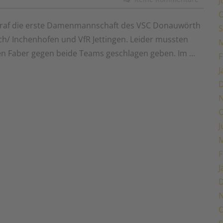
J
O
traf die erste Damenmannschaft des VSC Donauwörth
S
h/ Inchenhofen und VfR Jettingen. Leider mussten
M
gen Faber gegen beide Teams geschlagen geben. Im …
F
J
O
J
M
F
J
O