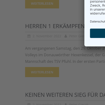
WEITERLESEN
HERREN 1 ERKÄMPFEN ERSTEN
2. November 2022
Peter Gierak
Am vergangenen Samstag, den 29. Oktober 20
Volleys im Donauwörther Hexenkessel, der G
Mannschaft des TSV Pfuhl. In der ersten Par
WEITERLESEN
KEINEN WEITEREN SIEG FÜR 
2. November 2022
Peter Gierak