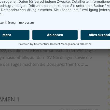
M
A
M
F
 HEIMSIEG
J
Keine Kommentare
O
22, traf die erste Herrenmannschaft der VSC Unger
S
ymnasiumhalle, auf den TSV Nördlingen sowie die
J
tie des Tages machten die Donauwörther trotz …
M
A
M
F
J
DAMEN 1
O
Keine Kommentare