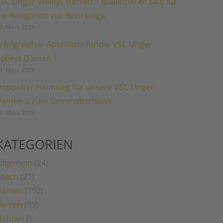
SC Unger Volleys Herren 1 qualifizieren sich für
ie Relegation zur Bezirksliga
7. März 2026
rfolgreicher Abschluss für die VSC Unger
olleys Damen 1
9. März 2026
oppelter Heimsieg für unsere VSC Unger
amen 2 zum Saisonabschluss
5. März 2026
KATEGORIEN
llgemein
(24)
Beach
(21)
Damen
(192)
erren
(99)
Hobby
(2)