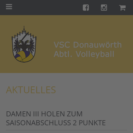
Menu
Startseite
Teams
Training
Turniere
Galerie
Links
AKTUELLES
Kontakt
Förderverein
DAMEN III HOLEN ZUM
Shop
SAISONABSCHLUSS 2 PUNKTE