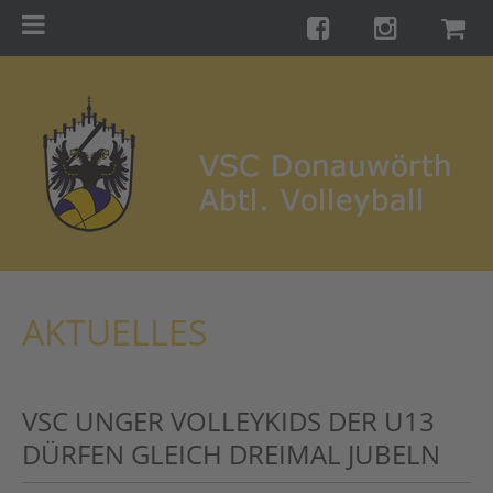
Menu
Startseite
Teams
Training
Turniere
Galerie
Links
AKTUELLES
Kontakt
Förderverein
VSC UNGER VOLLEYKIDS DER U13
Shop
DÜRFEN GLEICH DREIMAL JUBELN