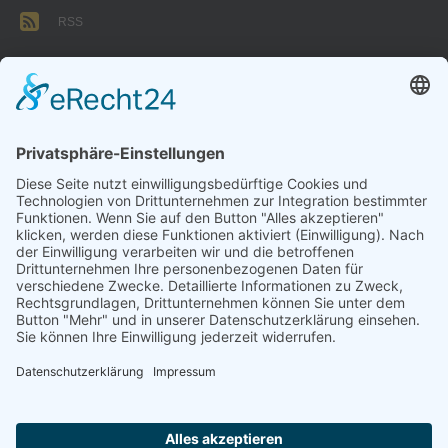
RSS
FORMULARE
AUFNAHMEANTRAG
Abteilungsbeitrag aktive Spieler:
Jugendliche unter 18: 25 EUR
Erwachsene: 50 EUR
UMMELDEANTRAG
ÜBUNGSLEITERZUWENDUNGEN
INTERNE DOKUMENTE
VSC DONAUWÖRTH ABTL. VOLLEYBALL
© 2026
Impressum