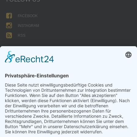
FACEBOOK
INSTAGRAM
RSS
FORMULARE
AUFNAHMEANTRAG
Abteilungsbeitrag aktive Spieler:
Jugendliche unter 18: 25 EUR
Erwachsene: 50 EUR
UMMELDEANTRAG
ÜBUNGSLEITERZUWENDUNGEN
INTERNE DOKUMENTE