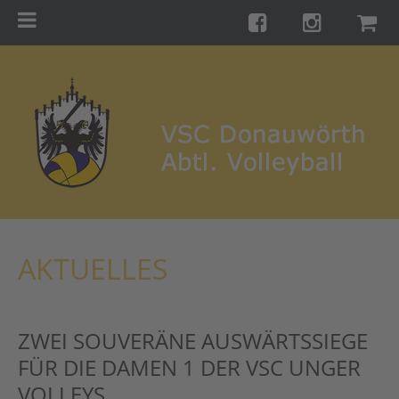
Menu
Startseite
Teams
Training
Turniere
Galerie
Links
AKTUELLES
Kontakt
Förderverein
ZWEI SOUVERÄNE AUSWÄRTSSIEGE
Shop
FÜR DIE DAMEN 1 DER VSC UNGER
VOLLEYS