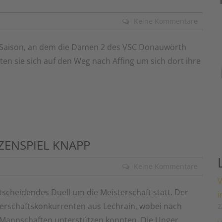
Keine Kommentare
r Saison, an dem die Damen 2 des VSC Donauwörth
en sie sich auf den Weg nach Affing um sich dort ihre
TZENSPIEL KNAPP
Keine Kommentare
V
tscheidendes Duell um die Meisterschaft statt. Der
i
erschaftskonkurrenten aus Lechrain, wobei nach
2
e Mannschaften unterstützen konnten. Die Unger