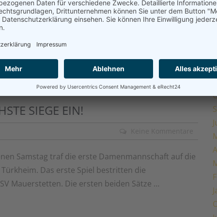
M
Volleys sichert sich überraschend den fünften Platz
A
 den Gewinn des schwäbischen Meistertitels im
M
e Meisterschaft in Grafing am vergangenen
F
J
O
HSTE SIEGE EIN!
S
J
Keine Kommentare
M
A
nen Samstag traf die erste Damenmannschaft auf die
M
ürkheim. Das erste Spiel bestritten die
F
 Mauerstetten. Die ersten beiden Sätze …
J
O