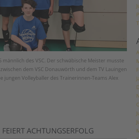
J
P
T
A
U15 männlich des VSC. Der schwäbische Meister musste
M
 zwischen dem VSC Donauwörth und dem TV Lauingen
F
ie jungen Volleyballer des Trainerinnen-Teams Alex
J
O
J
J
 FEIERT ACHTUNGSERFOLG
M