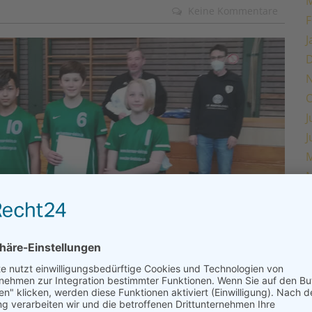
M
Keine Kommentare
F
J
O
J
J
M
M
F
J
O
J
J