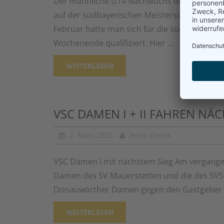
Der männliche U14 Nachwuchs der VSC Unger 
auf der südbayerischen Meisterschaft. Durch
Februar hatte man sich für die südbayerisch
Wochenende qualifiziert. Hier …
WEITERLESEN
VSC DAMEN I + II FAHREN NÄC
2. März 2022
Peter Gierak
VSC Damen I mit nächstem Sieg Am vergange
Damen des SV Mauerstetten und die des SVS T
Donauwörther Damen gegen den Gastgeber SV
WEITERLESEN