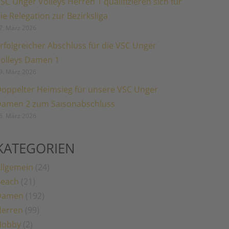
SC Unger Volleys Herren 1 qualifizieren sich für
ie Relegation zur Bezirksliga
7. März 2026
rfolgreicher Abschluss für die VSC Unger
olleys Damen 1
9. März 2026
oppelter Heimsieg für unsere VSC Unger
amen 2 zum Saisonabschluss
5. März 2026
KATEGORIEN
llgemein
(24)
Beach
(21)
Damen
(192)
erren
(99)
Hobby
(2)