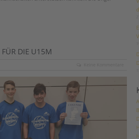
V
d
2
E
V
1
 FÜR DIE U15M
D
D
Keine Kommentare
1
A
H