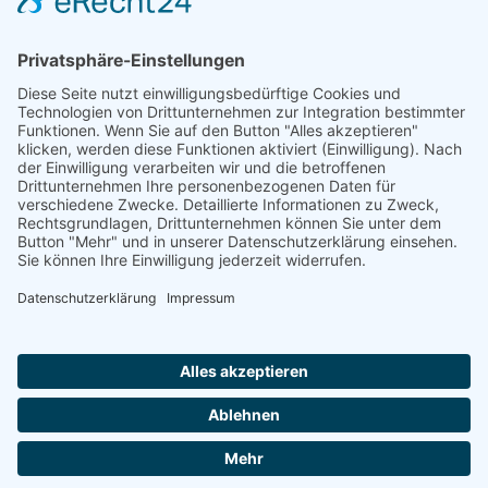
AUFNAHMEANTRAG
Abteilungsbeitrag aktive Spieler:
Jugendliche unter 18: 25 EUR
Erwachsene: 50 EUR
UMMELDEANTRAG
ÜBUNGSLEITERZUWENDUNGEN
INTERNE DOKUMENTE
VSC DONAUWÖRTH ABTL. VOLLEYBALL
© 2026
Impressum
Datenschutz
Cookies