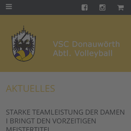
Menu
Startseite
Teams
Training
Turniere
Galerie
Links
AKTUELLES
Kontakt
Förderverein
STARKE TEAMLEISTUNG DER DAMEN
Shop
I BRINGT DEN VORZEITIGEN
MEISTERTITEL